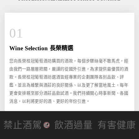
01
Wine Selection 長榮精選
您向長榮桂冠葡萄酒坊購買的酒款，每個步驟絲毫不敢馬虎，經
由我們一路層層把關，嚴謹的從國外引進，為求提供最優質的酒
款。長榮桂冠葡萄酒坊選酒皆經專業的企劃團隊各別品飲、評
鑑，並且為維繫與酒莊的良好關係、以及更了解當地風土，每年
更會安排親至部分酒莊品飲試酒。我們持續關心時事新聞、各國
消息，以利將更好的酒、更好的年份引進。
禁止酒駕
飲酒過量
有害健康