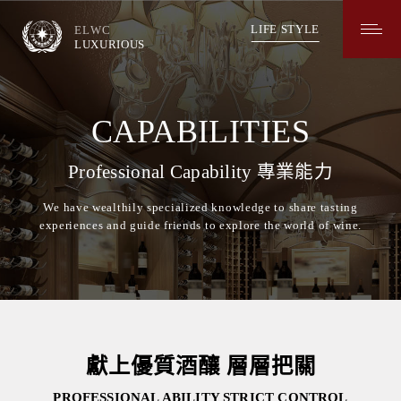
長
榮
LIFE STYLE
ELWC
葡
LUXURIOUS
萄
酒
LUXURIOUS
專
業
能
CAPABILITIES
力
Professional Capability 專業能力
We have wealthily specialized knowledge to share tasting
experiences and guide friends to explore the world of wine.
獻上優質酒釀 層層把關
PROFESSIONAL ABILITY STRICT CONTROL